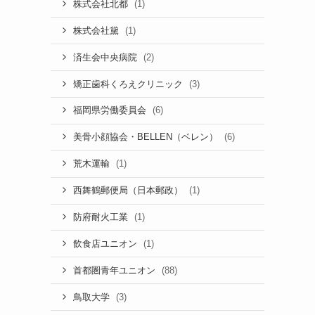
(1)
株式会社北都
(1)
株式会社黛
(2)
済生会中央病院
(3)
矯正歯科くろえクリニック
(6)
福岡県労働委員会
(6)
美骨小顔協会・BELLEN（ベレン）
(1)
荒木運輸
(1)
西舞鶴郵便局（日本郵政）
(1)
防府耐火工業
(1)
飲食店ユニオン
(88)
首都圏青年ユニオン
(3)
鳥取大学