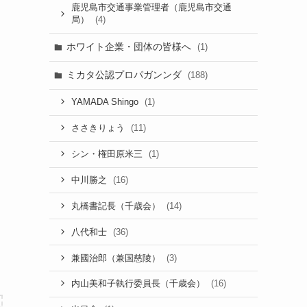
鹿児島市交通事業管理者（鹿児島市交通
(4)
局）
ホワイト企業・団体の皆様へ
(1)
ミカタ公認プロパガンンダ
(188)
(1)
YAMADA Shingo
(11)
ささきりょう
(1)
シン・権田原米三
(16)
中川勝之
(14)
丸橋書記長（千歳会）
(36)
八代和士
(3)
兼國治郎（兼国慈陵）
(16)
内山美和子執行委員長（千歳会）