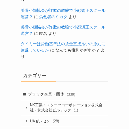
り
美骨小顔協会が詐欺の教唆で小顔矯正スクール
運営？
に
労働者のミカタ
より
美骨小顔協会が詐欺の教唆で小顔矯正スクール
運営？
に
匿名
より
タイミーは労働基準法の賃金直接払いの原則に
違反しているか
に
なんでも権利かざすか？
よ
り
カテゴリー
ブラック企業・団体
(339)
NK工業・スターツコーポレーション株式会
(1)
社・株式会社ビルテック
(28)
UAゼンセン