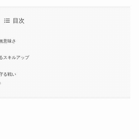
目次
無意味さ
るスキルアップ
守る戦い
」