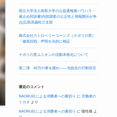
国立大学法人鳥取大学の公益通報後パワハラ・
雇止め控訴審|内部調査の公正性と情報開示が争
点|広島高裁松江支部
株式会社ストロベリーコーンズ（ナポリの窯）
「徹底抗戦」声明を法的に検証
ナポリの窯ユニオンの活動本格化について
第二弾 40万の拳を握れ——当組合の行動宣言
最近のコメント
NAORU社による消費者への裏切り
に
労働者の
ミカタ
より
NAORU社による消費者への裏切り
に
慢性痛
よ