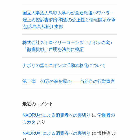
国立大学法人鳥取大学の公益通報後パワハラ・
雇止め控訴審|内部調査の公正性と情報開示が争
点|広島高裁松江支部
株式会社ストロベリーコーンズ（ナポリの窯）
「徹底抗戦」声明を法的に検証
ナポリの窯ユニオンの活動本格化について
第二弾 40万の拳を握れ——当組合の行動宣言
最近のコメント
NAORU社による消費者への裏切り
に
労働者の
ミカタ
より
NAORU社による消費者への裏切り
に
慢性痛
よ