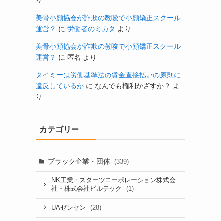
り
美骨小顔協会が詐欺の教唆で小顔矯正スクール
運営？
に
労働者のミカタ
より
美骨小顔協会が詐欺の教唆で小顔矯正スクール
運営？
に
匿名
より
タイミーは労働基準法の賃金直接払いの原則に
違反しているか
に
なんでも権利かざすか？
よ
り
カテゴリー
ブラック企業・団体
(339)
NK工業・スターツコーポレーション株式会
(1)
社・株式会社ビルテック
(28)
UAゼンセン