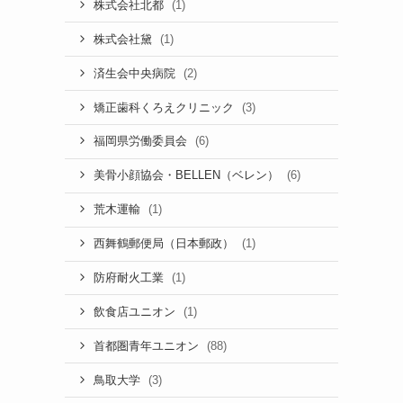
(1)
株式会社北都
(1)
株式会社黛
(2)
済生会中央病院
(3)
矯正歯科くろえクリニック
(6)
福岡県労働委員会
(6)
美骨小顔協会・BELLEN（ベレン）
(1)
荒木運輸
(1)
西舞鶴郵便局（日本郵政）
(1)
防府耐火工業
(1)
飲食店ユニオン
(88)
首都圏青年ユニオン
(3)
鳥取大学