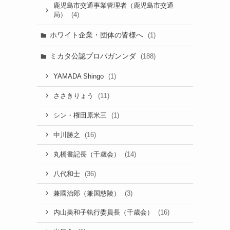
鹿児島市交通事業管理者（鹿児島市交通
(4)
局）
ホワイト企業・団体の皆様へ
(1)
ミカタ公認プロパガンンダ
(188)
(1)
YAMADA Shingo
(11)
ささきりょう
(1)
シン・権田原米三
(16)
中川勝之
(14)
丸橋書記長（千歳会）
(36)
八代和士
(3)
兼國治郎（兼国慈陵）
(16)
内山美和子執行委員長（千歳会）