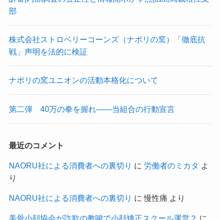
部
株式会社ストロベリーコーンズ（ナポリの窯）「徹底抗
戦」声明を法的に検証
ナポリの窯ユニオンの活動本格化について
第二弾 40万の拳を握れ——当組合の行動宣言
最近のコメント
NAORU社による消費者への裏切り
に
労働者のミカタ
よ
り
NAORU社による消費者への裏切り
に
慢性痛
より
美骨小顔協会が詐欺の教唆で小顔矯正スクール運営？
に