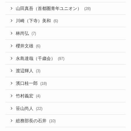
山田真吾（首都圏青年ユニオン）
(28)
川崎（下寺）美和
(6)
林尚弘
(7)
櫻井文雄
(6)
永島達哉（千歳会）
(97)
渡辺輝人
(3)
濱口桂一郎
(18)
竹村義宏
(4)
笹山尚人
(22)
総務部長の石井
(10)