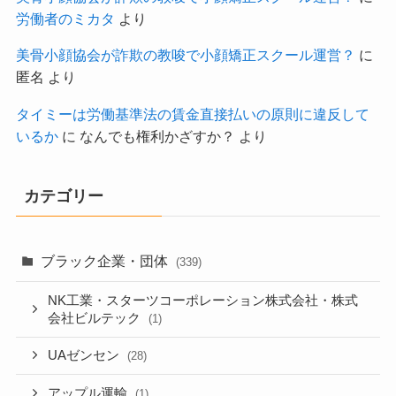
労働者のミカタ
より
美骨小顔協会が詐欺の教唆で小顔矯正スクール運営？
に
匿名
より
タイミーは労働基準法の賃金直接払いの原則に違反して
いるか
に
なんでも権利かざすか？
より
カテゴリー
ブラック企業・団体
(339)
NK工業・スターツコーポレーション株式会社・株式
会社ビルテック
(1)
UAゼンセン
(28)
アップル運輸
(1)