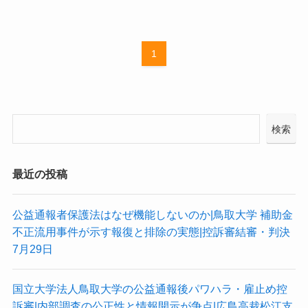
1
検索
最近の投稿
公益通報者保護法はなぜ機能しないのか|鳥取大学 補助金
不正流用事件が示す報復と排除の実態|控訴審結審・判決
7月29日
国立大学法人鳥取大学の公益通報後パワハラ・雇止め控
訴審|内部調査の公正性と情報開示が争点|広島高裁松江支