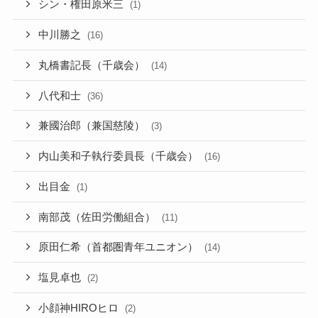
シン・権田原米三
(1)
中川勝之
(16)
丸橋書記長（千歳会）
(14)
八代和士
(36)
兼國治郎（兼国慈陵）
(3)
内山美和子執行委員長（千歳会）
(16)
出目金
(1)
南部茂（佐田労働組合）
(11)
原田仁希（首都圏青年ユニオン）
(14)
塩見卓也
(2)
小顔神HIROヒロ
(2)