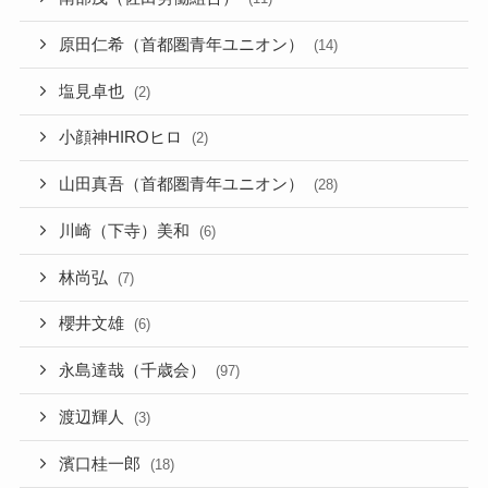
原田仁希（首都圏青年ユニオン）
(14)
塩見卓也
(2)
小顔神HIROヒロ
(2)
山田真吾（首都圏青年ユニオン）
(28)
川崎（下寺）美和
(6)
林尚弘
(7)
櫻井文雄
(6)
永島達哉（千歳会）
(97)
渡辺輝人
(3)
濱口桂一郎
(18)