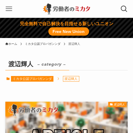
完全無料で自己解決を目指せる新しいユニオン
Free New Union
ホーム
ミカタ公認プロパガンンダ
渡辺輝人
渡辺輝人
– category –
ミカタ公認プロパガンンダ
渡辺輝人
渡辺輝人