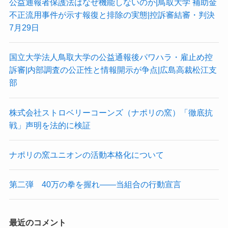
公益通報者保護法はなぜ機能しないのか|鳥取大学 補助金
不正流用事件が示す報復と排除の実態|控訴審結審・判決
7月29日
国立大学法人鳥取大学の公益通報後パワハラ・雇止め控
訴審|内部調査の公正性と情報開示が争点|広島高裁松江支
部
株式会社ストロベリーコーンズ（ナポリの窯）「徹底抗
戦」声明を法的に検証
ナポリの窯ユニオンの活動本格化について
第二弾 40万の拳を握れ——当組合の行動宣言
最近のコメント