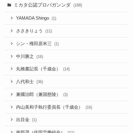
ミカタ公認プロパガンンダ
(188)
YAMADA Shingo
(1)
ささきりょう
(11)
シン・権田原米三
(1)
中川勝之
(16)
丸橋書記長（千歳会）
(14)
八代和士
(36)
兼國治郎（兼国慈陵）
(3)
内山美和子執行委員長（千歳会）
(16)
出目金
(1)
南部茂（佐田労働組合）
(11)