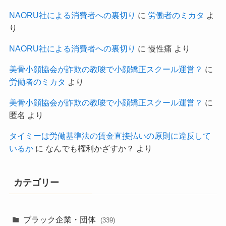
NAORU社による消費者への裏切り
に
労働者のミカタ
よ
り
NAORU社による消費者への裏切り
に
慢性痛
より
美骨小顔協会が詐欺の教唆で小顔矯正スクール運営？
に
労働者のミカタ
より
美骨小顔協会が詐欺の教唆で小顔矯正スクール運営？
に
匿名
より
タイミーは労働基準法の賃金直接払いの原則に違反して
いるか
に
なんでも権利かざすか？
より
カテゴリー
ブラック企業・団体
(339)