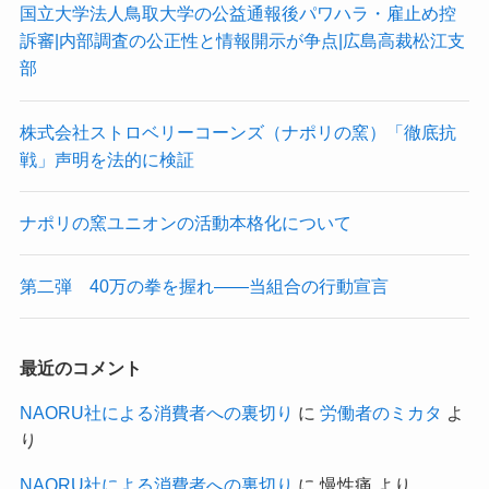
国立大学法人鳥取大学の公益通報後パワハラ・雇止め控
訴審|内部調査の公正性と情報開示が争点|広島高裁松江支
部
株式会社ストロベリーコーンズ（ナポリの窯）「徹底抗
戦」声明を法的に検証
ナポリの窯ユニオンの活動本格化について
第二弾 40万の拳を握れ——当組合の行動宣言
最近のコメント
NAORU社による消費者への裏切り
に
労働者のミカタ
よ
り
NAORU社による消費者への裏切り
に
慢性痛
より