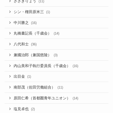
ささきりょう
(11)
シン・権田原米三
(1)
中川勝之
(16)
丸橋書記長（千歳会）
(14)
八代和士
(36)
兼國治郎（兼国慈陵）
(3)
内山美和子執行委員長（千歳会）
(16)
出目金
(1)
南部茂（佐田労働組合）
(11)
原田仁希（首都圏青年ユニオン）
(14)
塩見卓也
(2)