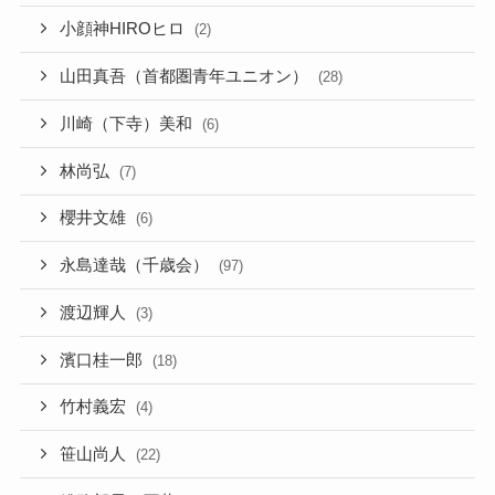
小顔神HIROヒロ
(2)
山田真吾（首都圏青年ユニオン）
(28)
川崎（下寺）美和
(6)
林尚弘
(7)
櫻井文雄
(6)
永島達哉（千歳会）
(97)
渡辺輝人
(3)
濱口桂一郎
(18)
竹村義宏
(4)
笹山尚人
(22)