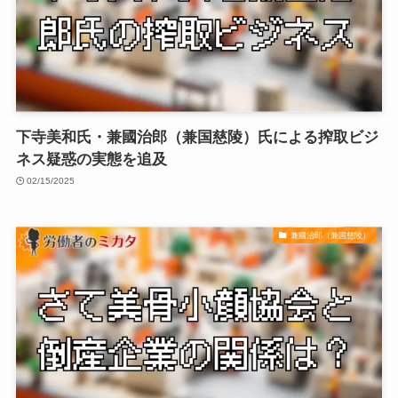
下寺美和氏・兼國治郎（兼国慈陵）氏による搾取ビジ
ネス疑惑の実態を追及
02/15/2025
兼國治郎（兼国慈陵）