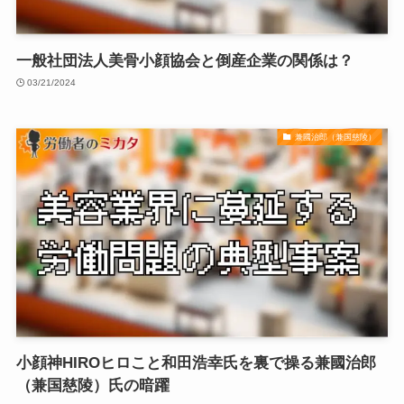
一般社団法人美骨小顔協会と倒産企業の関係は？
03/21/2024
兼國治郎（兼国慈陵）
小顔神HIROヒロこと和田浩幸氏を裏で操る兼國治郎
（兼国慈陵）氏の暗躍