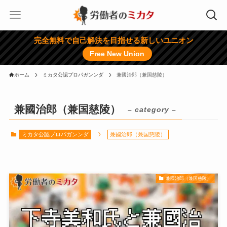
完全無料で自己解決を目指せる新しいユニオン
Free New Union
ホーム
ミカタ公認プロパガンンダ
兼國治郎（兼国慈陵）
兼國治郎（兼国慈陵）
– category –
ミカタ公認プロパガンンダ
兼國治郎（兼国慈陵）
兼國治郎（兼国慈陵）