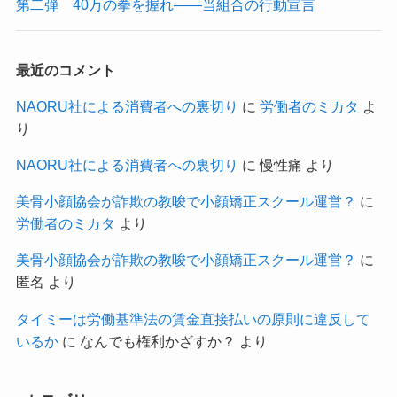
第二弾 40万の拳を握れ——当組合の行動宣言
最近のコメント
NAORU社による消費者への裏切り
に
労働者のミカタ
よ
り
NAORU社による消費者への裏切り
に
慢性痛
より
美骨小顔協会が詐欺の教唆で小顔矯正スクール運営？
に
労働者のミカタ
より
美骨小顔協会が詐欺の教唆で小顔矯正スクール運営？
に
匿名
より
タイミーは労働基準法の賃金直接払いの原則に違反して
いるか
に
なんでも権利かざすか？
より