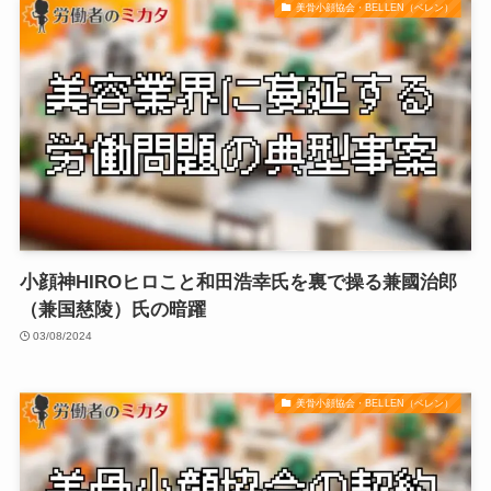
美骨小顔協会・BELLEN（ベレン）
小顔神HIROヒロこと和田浩幸氏を裏で操る兼國治郎
（兼国慈陵）氏の暗躍
03/08/2024
美骨小顔協会・BELLEN（ベレン）