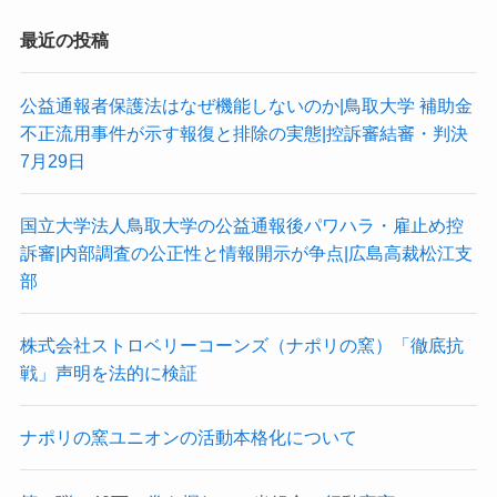
最近の投稿
公益通報者保護法はなぜ機能しないのか|鳥取大学 補助金
不正流用事件が示す報復と排除の実態|控訴審結審・判決
7月29日
国立大学法人鳥取大学の公益通報後パワハラ・雇止め控
訴審|内部調査の公正性と情報開示が争点|広島高裁松江支
部
株式会社ストロベリーコーンズ（ナポリの窯）「徹底抗
戦」声明を法的に検証
ナポリの窯ユニオンの活動本格化について