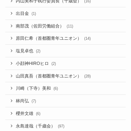
内山美和子執行委員長（千歳会）
(16)
出目金
(1)
南部茂（佐田労働組合）
(11)
原田仁希（首都圏青年ユニオン）
(14)
塩見卓也
(2)
小顔神HIROヒロ
(2)
山田真吾（首都圏青年ユニオン）
(28)
川崎（下寺）美和
(6)
林尚弘
(7)
櫻井文雄
(6)
永島達哉（千歳会）
(97)