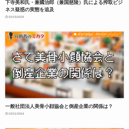
下寺美和氏・兼國治郎（兼国慈陵）氏による搾取ビジ
ネス疑惑の実態を追及
02/15/2025
美骨小顔協会・BELLEN（ベレン）
一般社団法人美骨小顔協会と倒産企業の関係は？
03/21/2024