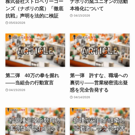
株式会社ストロベリーコー
ナポリの窯ユニオンの活動
ンズ（ナポリの窯）「徹底
本格化について
抗戦」声明を法的に検証
04/15/2026
05/03/2026
第二弾 40万の拳を握れ
第一弾 許すな、職場への
——当組合の行動宣言
裏切り——営業秘密流出疑
惑を完全告発する
04/15/2026
04/14/2026