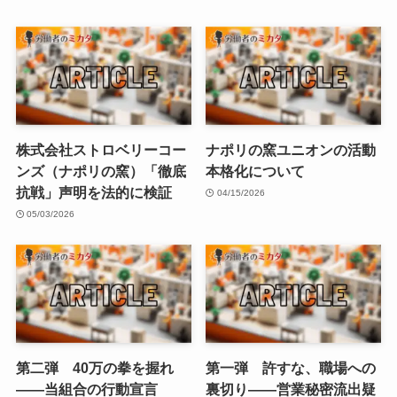
株式会社ストロベリーコー
ナポリの窯ユニオンの活動
ンズ（ナポリの窯）「徹底
本格化について
抗戦」声明を法的に検証
04/15/2026
05/03/2026
第二弾 40万の拳を握れ
第一弾 許すな、職場への
——当組合の行動宣言
裏切り——営業秘密流出疑