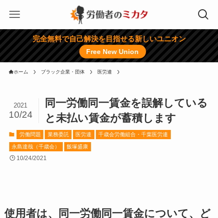
完全無料で自己解決を目指せる新しいユニオン
Free New Union
ホーム
ブラック企業・団体
医労連
同一労働同一賃金を誤解している
2021
10/24
と未払い賃金が蓄積します
労働問題
業務委託
医労連
千歳会労働組合・千葉医労連
永島達哉（千歳会）
飯塚盛康
10/24/2021
使用者は、同一労働同一賃金について、ど