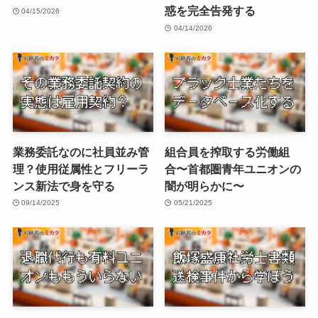
惑を完全告発する
04/15/2026
04/14/2026
業務委託なのに社員並み管
組合員を搾取する労働組
理？使用従属性とフリーラ
合〜首都圏青年ユニオンの
ンス新法で身を守る
闇が明らかに〜
09/14/2025
05/21/2025