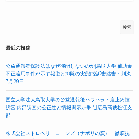
検索
最近の投稿
公益通報者保護法はなぜ機能しないのか|鳥取大学 補助金
不正流用事件が示す報復と排除の実態|控訴審結審・判決
7月29日
国立大学法人鳥取大学の公益通報後パワハラ・雇止め控
訴審|内部調査の公正性と情報開示が争点|広島高裁松江支
部
株式会社ストロベリーコーンズ（ナポリの窯）「徹底抗