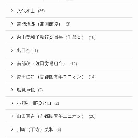
八代和士
(36)
兼國治郎（兼国慈陵）
(3)
内山美和子執行委員長（千歳会）
(16)
出目金
(1)
南部茂（佐田労働組合）
(11)
原田仁希（首都圏青年ユニオン）
(14)
塩見卓也
(2)
小顔神HIROヒロ
(2)
山田真吾（首都圏青年ユニオン）
(28)
川崎（下寺）美和
(6)