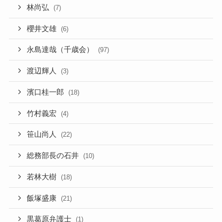
林尚弘
(7)
櫻井文雄
(6)
永島達哉（千歳会）
(97)
渡辺輝人
(3)
濱口桂一郎
(18)
竹村義宏
(4)
笹山尚人
(22)
総務部長の石井
(10)
若林大樹
(18)
飯塚盛康
(21)
黒葛原弁護士
(1)