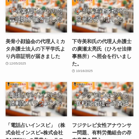
美骨小顔協会の代理人ミカ
下寺美和氏の代理人弁護士
タ弁護士法人の下平学氏よ
の廣瀬太亮氏（ひろせ法律
り内容証明が届きました
事務所）へ照会を行いまし
た。
12/05/2025
10/16/2025
「電話占いインスピ」（株
フジテレビ女性アナウンサ
式会社インスピ=株式会社
ー問題、有料労働組合の存