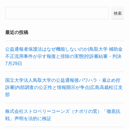
検索
最近の投稿
公益通報者保護法はなぜ機能しないのか|鳥取大学 補助金
不正流用事件が示す報復と排除の実態|控訴審結審・判決
7月29日
国立大学法人鳥取大学の公益通報後パワハラ・雇止め控
訴審|内部調査の公正性と情報開示が争点|広島高裁松江支
部
株式会社ストロベリーコーンズ（ナポリの窯）「徹底抗
戦」声明を法的に検証