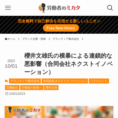
完全無料で自己解決を目指せる新しいユニオン
Free New Union
ホーム
ブラック企業・団体
グランティア株式会社
櫻井文雄氏の横暴による連鎖的な
2023
悪影響（合同会社ネクストイノベ
10/01
ーション）
グランティア株式会社
合同会社ネクストイノベーション
ハラスメント
労働組合
労働者の皆様へ
櫻井文雄
10/01/2023