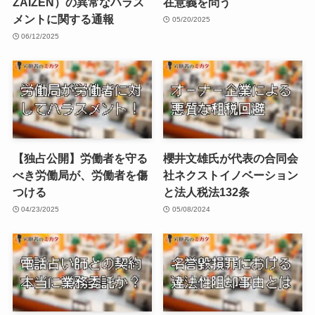
ZAIZEN）の異常なハラス
在意義を問う
メントに関する通報
05/20/2025
06/12/2025
【独占公開】労働者を守る
櫻井文雄氏が代表の合同会
べき労働局が、労働者を傷
社ネクストイノベーション
つける
と法人税法132条
04/23/2025
05/08/2024