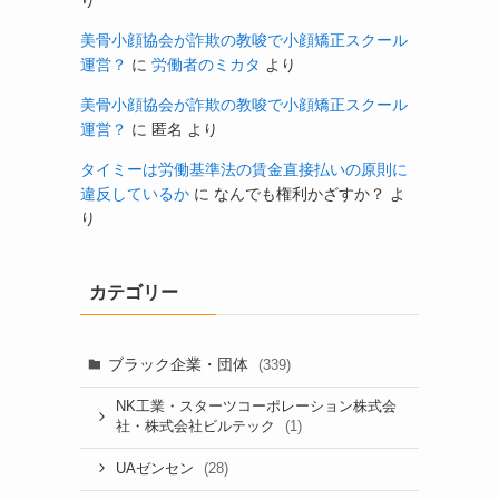
り
美骨小顔協会が詐欺の教唆で小顔矯正スクール
運営？
に
労働者のミカタ
より
美骨小顔協会が詐欺の教唆で小顔矯正スクール
運営？
に
匿名
より
タイミーは労働基準法の賃金直接払いの原則に
違反しているか
に
なんでも権利かざすか？
よ
り
カテゴリー
ブラック企業・団体
(339)
NK工業・スターツコーポレーション株式会
(1)
社・株式会社ビルテック
(28)
UAゼンセン