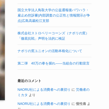
国立大学法人鳥取大学の公益通報後パワハラ・
雇止め控訴審|内部調査の公正性と情報開示が争
点|広島高裁松江支部
株式会社ストロベリーコーンズ（ナポリの窯）
「徹底抗戦」声明を法的に検証
ナポリの窯ユニオンの活動本格化について
第二弾 40万の拳を握れ——当組合の行動宣言
最近のコメント
NAORU社による消費者への裏切り
に
労働者の
ミカタ
より
NAORU社による消費者への裏切り
に
慢性痛
よ