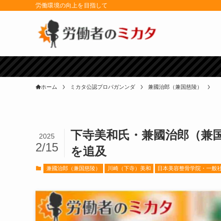
労働環境の向上を目指して
ホーム
ミカタ公認プロパガンンダ
兼國治郎（兼国慈陵）
下寺美和氏・兼國治郎（兼
2025
2/15
を追及
兼國治郎（兼国慈陵）
川崎（下寺）美和
日本美容整骨学院・一般社団