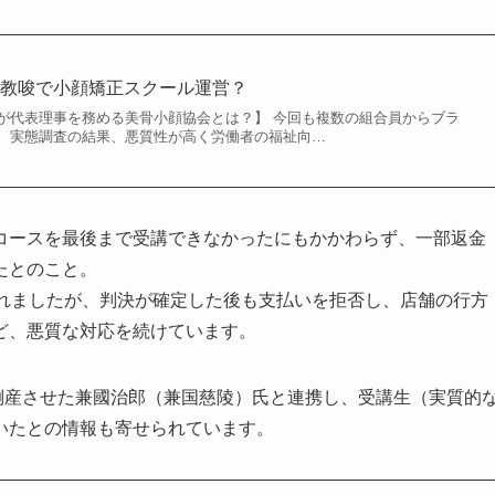
の教唆で小顔矯正スクール運営？
が代表理事を務める美骨小顔協会とは？】 今回も複数の組合員からブラ
、実態調査の結果、悪質性が高く労働者の福祉向…
コースを最後まで受講できなかったにもかかわらず、一部返金
たとのこと。
されましたが、判決が確定した後も支払いを拒否し、店舗の行方
ど、悪質な対応を続けています。
を倒産させた兼國治郎（兼国慈陵）氏と連携し、受講生（実質的
いたとの情報も寄せられています。