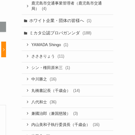
鹿児島市交通事業管理者（鹿児島市交通
(4)
局）
ホワイト企業・団体の皆様へ
(1)
ミカタ公認プロパガンンダ
(188)
(1)
YAMADA Shingo
(11)
ささきりょう
(1)
シン・権田原米三
(16)
中川勝之
(14)
丸橋書記長（千歳会）
(36)
八代和士
(3)
兼國治郎（兼国慈陵）
(16)
内山美和子執行委員長（千歳会）