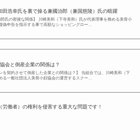
と和田浩幸氏を裏で操る兼國治郎（兼国慈陵）氏の暗躍
國治郎氏の密接な関係】 川崎美和（下寺美和）氏が代表理事を務める美骨小
虚偽申告を指示する事で高額なショッピングロー…
顔協会と倒産企業の関係は？
ンを契約させて倒産した企業との関係は？】 当組合では、川崎美和（下
める一般社団法人美骨小顔協会の運営するスクー…
（労働者）の権利を侵害する重大な問題です！