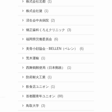
(1)
株式会社北都
(1)
株式会社黛
(2)
済生会中央病院
(3)
矯正歯科くろえクリニック
(6)
福岡県労働委員会
(6)
美骨小顔協会・BELLEN（ベレン）
(1)
荒木運輸
(1)
西舞鶴郵便局（日本郵政）
(1)
防府耐火工業
(1)
飲食店ユニオン
(88)
首都圏青年ユニオン
(3)
鳥取大学