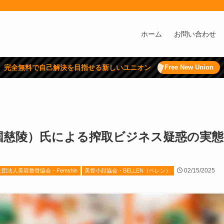
ホーム
お問い合わせ
完全無料で自己解決を目指せる新しいユニオン
Free New Union
国慈陵）氏による搾取ビジネス疑惑の実態
02/15/2025
法人美容整骨協会・Femshin
美骨小顔協会・BELLEN（ベレン）