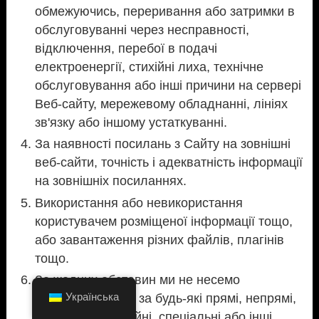
обмежуючись, переривання або затримки в
обслуговуванні через несправності,
відключення, перебої в подачі
електроенергії, стихійні лиха, технічне
обслуговування або інші причини на сервері
Веб-сайту, мережевому обладнанні, лініях
зв'язку або іншому устаткуванні.
За наявності посилань з Сайту на зовнішні
веб-сайти, точність і адекватність інформації
на зовнішніх посиланнях.
Використання або невикористання
користувачем розміщеної інформації тощо,
або завантаження різних файлів, плагінів
тощо.
За жодних обставин ми не несемо
Українська
відповідальності за будь-які прямі, непрямі,
випадкові, звичайні, спеціальні або інші