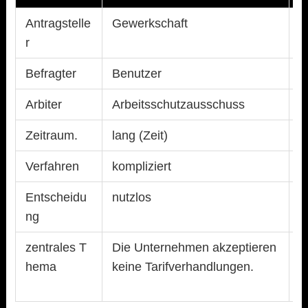
Antragstelle
Gewerkschaft
w
r
Befragter
Benutzer
s
Arbiter
Arbeitsschutzausschuss
G
Zeitraum.
lang (Zeit)
k
Verfahren
kompliziert
B
Entscheidu
nutzlos
p
ng
zentrales T
Die Unternehmen akzeptieren
S
hema
keine Tarifverhandlungen.
E
e