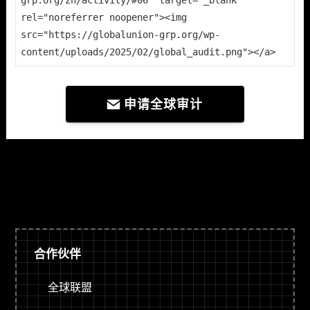
grp.org/zh/activity/#06" target="_blank" 
rel="noreferrer noopener"><img 
src="https://globalunion-grp.org/wp-
content/uploads/2025/02/global_audit.png"></a>
申请全球审计
合作伙伴
全球联盟