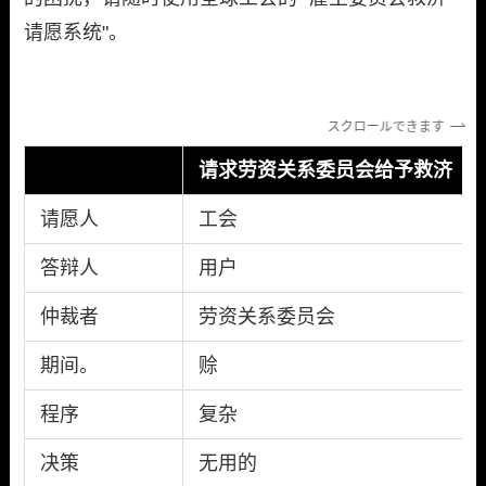
请愿系统"。
スクロールできます
请求劳资关系委员会给予救济
请愿人
工会
答辩人
用户
仲裁者
劳资关系委员会
期间。
赊
程序
复杂
决策
无用的