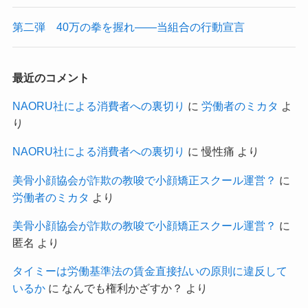
第二弾 40万の拳を握れ——当組合の行動宣言
最近のコメント
NAORU社による消費者への裏切り
に
労働者のミカタ
よ
り
NAORU社による消費者への裏切り
に
慢性痛
より
美骨小顔協会が詐欺の教唆で小顔矯正スクール運営？
に
労働者のミカタ
より
美骨小顔協会が詐欺の教唆で小顔矯正スクール運営？
に
匿名
より
タイミーは労働基準法の賃金直接払いの原則に違反して
いるか
に
なんでも権利かざすか？
より