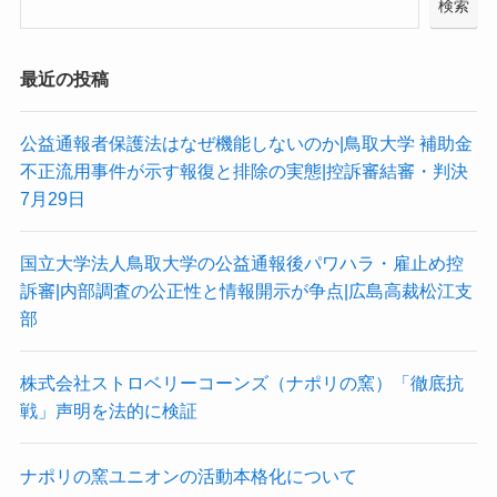
検索
最近の投稿
公益通報者保護法はなぜ機能しないのか|鳥取大学 補助金
不正流用事件が示す報復と排除の実態|控訴審結審・判決
7月29日
国立大学法人鳥取大学の公益通報後パワハラ・雇止め控
訴審|内部調査の公正性と情報開示が争点|広島高裁松江支
部
株式会社ストロベリーコーンズ（ナポリの窯）「徹底抗
戦」声明を法的に検証
ナポリの窯ユニオンの活動本格化について