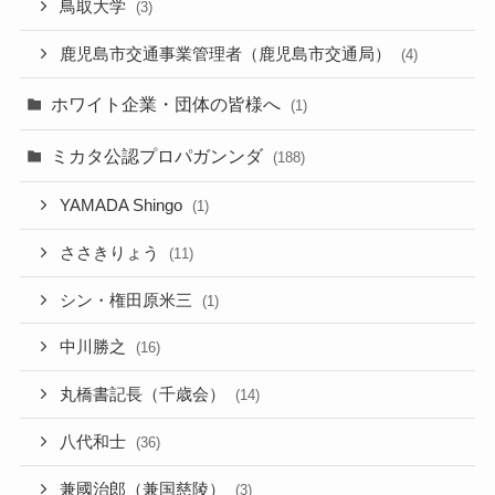
鳥取大学
(3)
鹿児島市交通事業管理者（鹿児島市交通局）
(4)
ホワイト企業・団体の皆様へ
(1)
ミカタ公認プロパガンンダ
(188)
YAMADA Shingo
(1)
ささきりょう
(11)
シン・権田原米三
(1)
中川勝之
(16)
丸橋書記長（千歳会）
(14)
八代和士
(36)
兼國治郎（兼国慈陵）
(3)