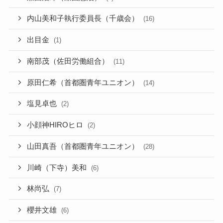
内山美和子執行委員長（千歳会）
(16)
出目金
(1)
南部茂（佐田労働組合）
(11)
原田仁希（首都圏青年ユニオン）
(14)
塩見卓也
(2)
小顔神HIROヒロ
(2)
山田真吾（首都圏青年ユニオン）
(28)
川崎（下寺）美和
(6)
林尚弘
(7)
櫻井文雄
(6)