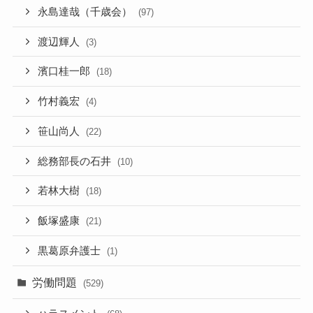
永島達哉（千歳会）
(97)
渡辺輝人
(3)
濱口桂一郎
(18)
竹村義宏
(4)
笹山尚人
(22)
総務部長の石井
(10)
若林大樹
(18)
飯塚盛康
(21)
黒葛原弁護士
(1)
労働問題
(529)