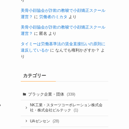
り
美骨小顔協会が詐欺の教唆で小顔矯正スクール
運営？
に
労働者のミカタ
より
美骨小顔協会が詐欺の教唆で小顔矯正スクール
運営？
に
匿名
より
タイミーは労働基準法の賃金直接払いの原則に
違反しているか
に
なんでも権利かざすか？
よ
り
カテゴリー
ブラック企業・団体
(339)
NK工業・スターツコーポレーション株式会
P
(1)
社・株式会社ビルテック
(28)
UAゼンセン