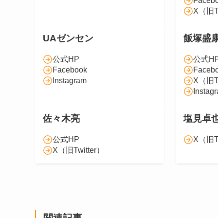
Faceb
X（旧Tw
UAゼンセン
飯塚盛
公式HP
公式H
Facebook
Faceb
Instagram
X（旧Tw
Instag
佐々木亮
塩見卓
公式HP
X（旧Tw
X（旧Twitter）
関連記事