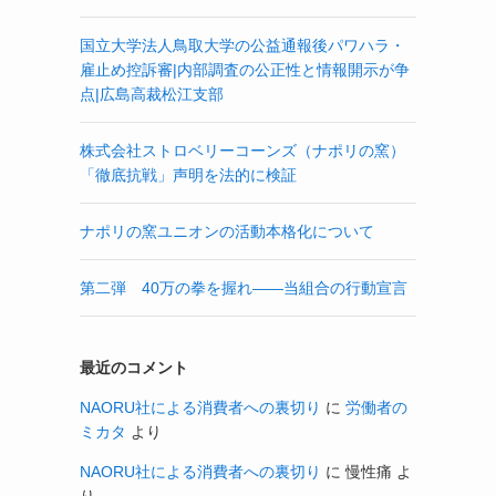
国立大学法人鳥取大学の公益通報後パワハラ・
雇止め控訴審|内部調査の公正性と情報開示が争
点|広島高裁松江支部
株式会社ストロベリーコーンズ（ナポリの窯）
「徹底抗戦」声明を法的に検証
ナポリの窯ユニオンの活動本格化について
第二弾 40万の拳を握れ——当組合の行動宣言
最近のコメント
NAORU社による消費者への裏切り
に
労働者の
ミカタ
より
NAORU社による消費者への裏切り
に
慢性痛
よ