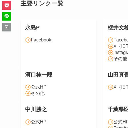
主要リンク一覧
永島P
櫻井文
Facebook
Faceb
X（旧Tw
Instag
その他
濱口桂一郎
山田真
公式HP
X（旧Tw
その他
中川勝之
千葉県
公式HP
公式H