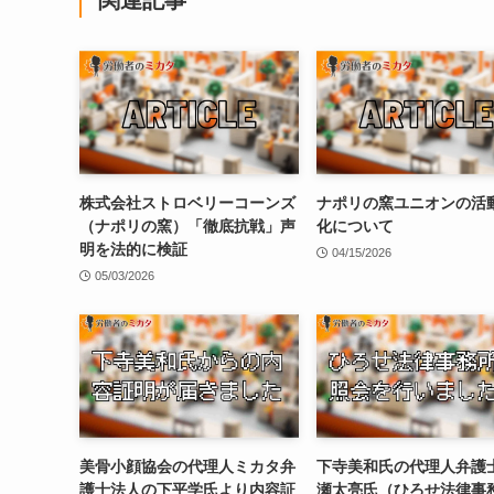
株式会社ストロベリーコーンズ
ナポリの窯ユニオンの活
（ナポリの窯）「徹底抗戦」声
化について
明を法的に検証
04/15/2026
05/03/2026
美骨小顔協会の代理人ミカタ弁
下寺美和氏の代理人弁護
護士法人の下平学氏より内容証
瀬太亮氏（ひろせ法律事