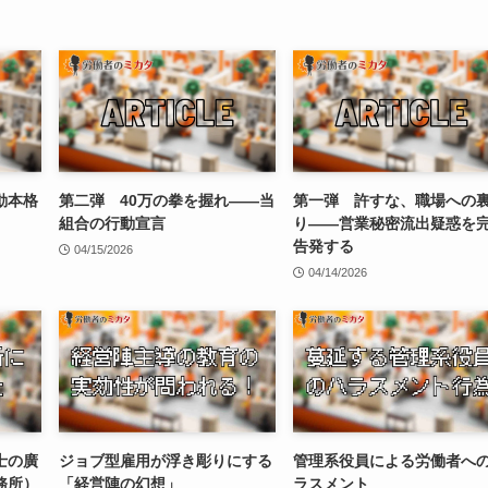
動本格
第二弾 40万の拳を握れ——当
第一弾 許すな、職場への
組合の行動宣言
り——営業秘密流出疑惑を
告発する
04/15/2026
04/14/2026
士の廣
ジョブ型雇用が浮き彫りにする
管理系役員による労働者へ
務所）
「経営陣の幻想」
ラスメント