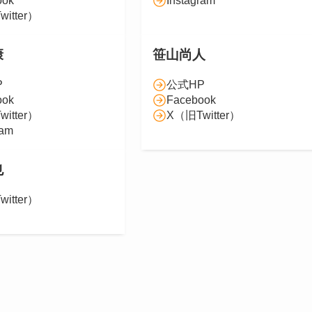
ook
Instagram
itter）
康
笹山尚人
P
公式HP
ook
Facebook
itter）
X（旧Twitter）
ram
也
itter）