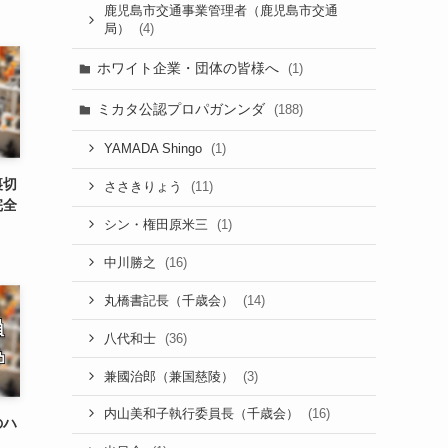
鹿児島市交通事業管理者（鹿児島市交通
(4)
局）
ホワイト企業・団体の皆様へ
(1)
ミカタ公認プロパガンンダ
(188)
(1)
YAMADA Shingo
裏切
(11)
ささきりょう
完全
(1)
シン・権田原米三
(16)
中川勝之
(14)
丸橋書記長（千歳会）
(36)
八代和士
(3)
兼國治郎（兼国慈陵）
(16)
内山美和子執行委員長（千歳会）
のハ