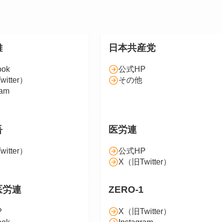
雄
日本共産党
ook
公式HP
itter）
その他
ram
吾
医労連
itter）
公式HP
X（旧Twitter）
医労連
ZERO-1
P
X（旧Twitter）