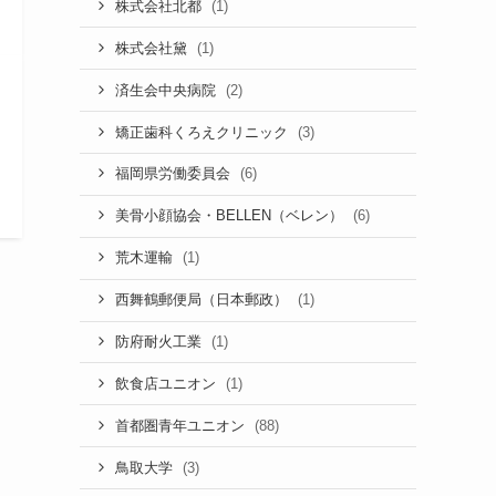
(1)
株式会社北都
(1)
株式会社黛
(2)
済生会中央病院
(3)
矯正歯科くろえクリニック
(6)
福岡県労働委員会
(6)
美骨小顔協会・BELLEN（ベレン）
(1)
荒木運輸
(1)
西舞鶴郵便局（日本郵政）
(1)
防府耐火工業
(1)
飲食店ユニオン
(88)
首都圏青年ユニオン
(3)
鳥取大学