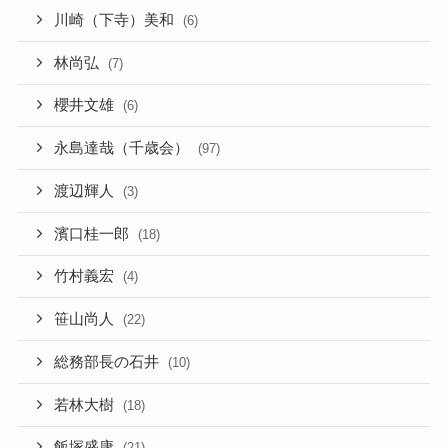
川崎（下寺）美和
(6)
林尚弘
(7)
櫻井文雄
(6)
永島達哉（千歳会）
(97)
渡辺輝人
(3)
濱口桂一郎
(18)
竹村義宏
(4)
笹山尚人
(22)
総務部長の石井
(10)
若林大樹
(18)
飯塚盛康
(21)