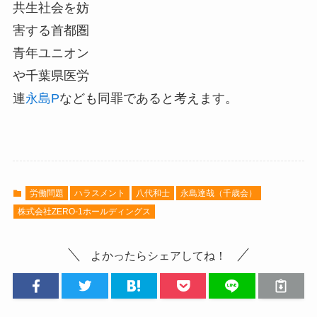
共生社会を妨
害する首都圏
青年ユニオン
や千葉県医労
連
永島P
なども同罪であると考えます。
労働問題
ハラスメント
八代和士
永島達哉（千歳会）
株式会社ZERO-1ホールディングス
よかったらシェアしてね！