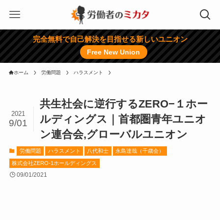
完全無料で自己解決を目指せる新しいユニオン
Free New Union
ホーム
労働問題
ハラスメント
共生社会に逆行するZERO−１ホー
2021
ルディングス｜首都圏青年ユニオ
9/01
ン連合会,グローバルユニオン
労働問題
ハラスメント
八代和士
永島達哉（千歳会）
株式会社ZERO-1ホールディングス
09/01/2021