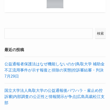
検索
最近の投稿
公益通報者保護法はなぜ機能しないのか|鳥取大学 補助金
不正流用事件が示す報復と排除の実態|控訴審結審・判決
7月29日
国立大学法人鳥取大学の公益通報後パワハラ・雇止め控
訴審|内部調査の公正性と情報開示が争点|広島高裁松江支
部