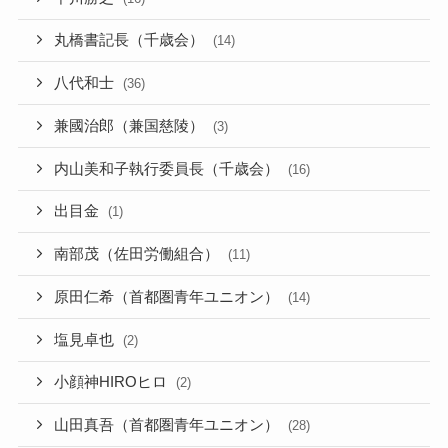
丸橋書記長（千歳会）
(14)
八代和士
(36)
兼國治郎（兼国慈陵）
(3)
内山美和子執行委員長（千歳会）
(16)
出目金
(1)
南部茂（佐田労働組合）
(11)
原田仁希（首都圏青年ユニオン）
(14)
塩見卓也
(2)
小顔神HIROヒロ
(2)
山田真吾（首都圏青年ユニオン）
(28)