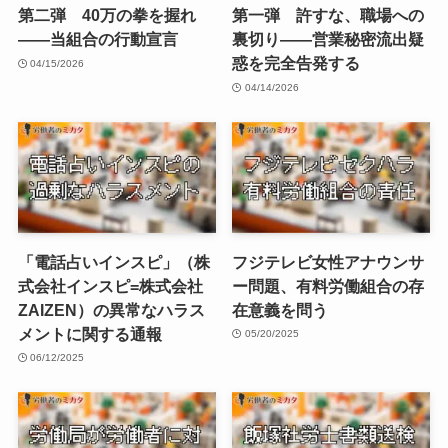
第二弾 40万の拳を握れ
第一弾 許すな、職場への
——当組合の行動宣言
裏切り——営業秘密流出疑
惑を完全告発する
04/15/2026
04/14/2026
「電話占いインスピ」（株
フジテレビ女性アナウンサ
式会社インスピ=株式会社
ー問題、有料労働組合の存
ZAIZEN）の異常なハラス
在意義を問う
メントに関する通報
05/20/2025
06/12/2025