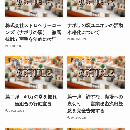
株式会社ストロベリーコー
ナポリの窯ユニオンの活動
ンズ（ナポリの窯）「徹底
本格化について
抗戦」声明を法的に検証
04/15/2026
05/03/2026
第二弾 40万の拳を握れ
第一弾 許すな、職場への
——当組合の行動宣言
裏切り——営業秘密流出疑
惑を完全告発する
04/15/2026
04/14/2026