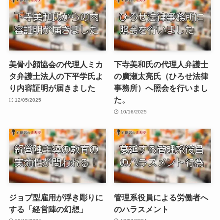
美骨小顔協会の代理人ミカ
下寺美和氏の代理人弁護士
タ弁護士法人の下平学氏よ
の廣瀬太亮氏（ひろせ法律
り内容証明が届きました
事務所）へ照会を行いまし
た。
12/05/2025
10/16/2025
ジョブ型雇用が浮き彫りに
管理系役員による労働者へ
する「経営陣の幻想」
のハラスメント