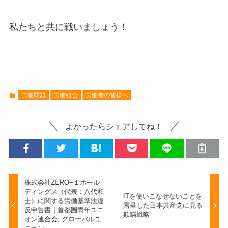
私たちと共に戦いましょう！
労働問題
労働組合
労働者の皆様へ
よかったらシェアしてね！
株式会社ZERO−１ホール
ディングス（代表：八代和
ITを使いこなせないことを
士）に関する労働基準法違
露呈した日本共産党に見る
反申告書｜首都圏青年ユニ
欺瞞戦略
オン連合会, グローバルユ