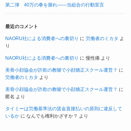
第二弾 40万の拳を握れ——当組合の行動宣言
最近のコメント
NAORU社による消費者への裏切り
に
労働者のミカタ
よ
り
NAORU社による消費者への裏切り
に
慢性痛
より
美骨小顔協会が詐欺の教唆で小顔矯正スクール運営？
に
労働者のミカタ
より
美骨小顔協会が詐欺の教唆で小顔矯正スクール運営？
に
匿名
より
タイミーは労働基準法の賃金直接払いの原則に違反して
いるか
に
なんでも権利かざすか？
より