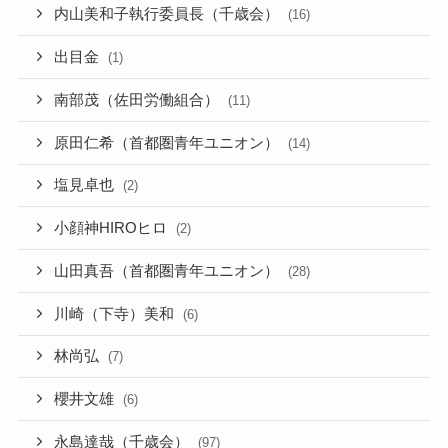
内山美和子執行委員長（千歳会）
(16)
出目金
(1)
南部茂（佐田労働組合）
(11)
原田仁希（首都圏青年ユニオン）
(14)
塩見卓也
(2)
小顔神HIROヒロ
(2)
山田真吾（首都圏青年ユニオン）
(28)
川崎（下寺）美和
(6)
林尚弘
(7)
櫻井文雄
(6)
永島達哉（千歳会）
(97)