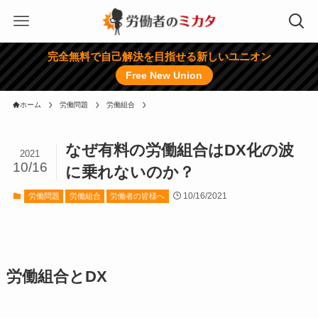
完全無料で自己解決を目指せる新しいユニオン
Free New Union
ホーム
労働問題
労働組合
なぜ有料の労働組合はDX化の波
2021
10/16
に乗れないのか？
10/16/2021
労働問題
労働組合
労働者の皆様へ
労働組合とDX