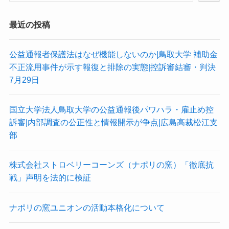
最近の投稿
公益通報者保護法はなぜ機能しないのか|鳥取大学 補助金
不正流用事件が示す報復と排除の実態|控訴審結審・判決
7月29日
国立大学法人鳥取大学の公益通報後パワハラ・雇止め控
訴審|内部調査の公正性と情報開示が争点|広島高裁松江支
部
株式会社ストロベリーコーンズ（ナポリの窯）「徹底抗
戦」声明を法的に検証
ナポリの窯ユニオンの活動本格化について